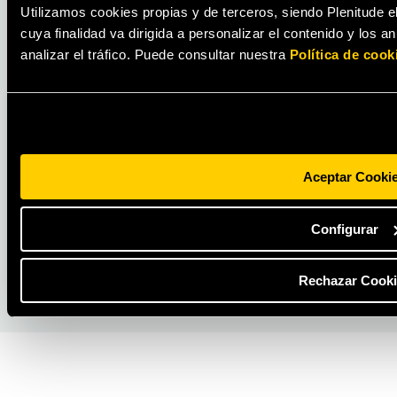
Utilizamos cookies propias y de terceros, siendo Plenitude e
cuya finalidad va dirigida a personalizar el contenido y los 
analizar el tráfico. Puede consultar nuestra
Política de cook
ACTUALIDAD
Plenitude inicia la construcción del parque
fotovoltaico Renopool de 330 MW en
Aceptar Cooki
España, el mayor proyecto realizado por la
empresa
Configurar
LEER MÁS
Rechazar Cooki