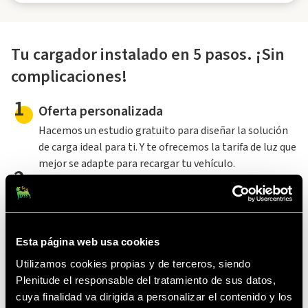
Tu cargador instalado en 5 pasos. ¡Sin
complicaciones!
1
Oferta personalizada
Hacemos un estudio gratuito para diseñar la solución
de carga ideal para ti. Y te ofrecemos la tarifa de luz que
mejor se adapte para recargar tu vehículo.
2
Financiación
Disfruta de facilidades de pago: financia sin intereses en
las cuotas, con comisión por apertura*.
3
Validación técnica
Esta página web usa cookies
Verificamos si se cumplen todos los requisitos técnicos
Utilizamos cookies propias y de terceros, siendo
para seguir adelante con la instalación.
4
Plenitude el responsable del tratamiento de sus datos,
Visita e instalación
cuya finalidad va dirigida a personalizar el contenido y los