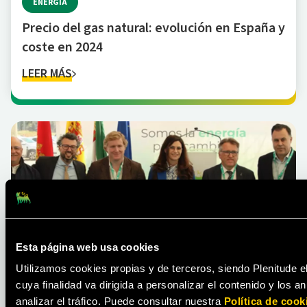
ENERGÍA
Precio del gas natural: evolución en España y
coste en 2024
LEER MÁS
ACTUALIDAD
Esta página web usa cookies
Plenitude inicia la construcción del parque
Utilizamos cookies propias y de terceros, siendo Plenitude e
fotovoltaico Renopool de 330 MW en
cuya finalidad va dirigida a personalizar el contenido y los 
España, el mayor proyecto realizado por la
analizar el tráfico. Puede consultar nuestra
Política de cook