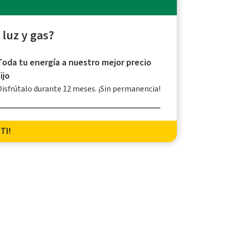
 luz y gas?
Toda tu energía a nuestro mejor precio
fijo
Disfrútalo durante 12 meses. ¡Sin permanencia!
TI!