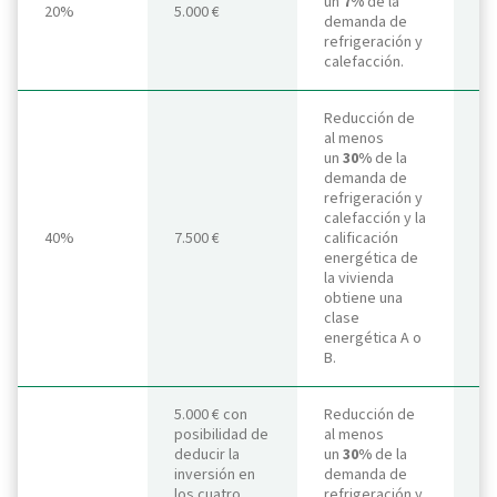
un
7%
de la
20%
5.000 €
demanda de
31
refrigeración y
calefacción.
Reducción de
al menos
un
30%
de la
demanda de
refrigeración y
calefacción y la
An
40%
7.500 €
calificación
31
energética de
la vivienda
obtiene una
clase
energética A o
B.
5.000 € con
Reducción de
posibilidad de
al menos
deducir la
un
30%
de la
inversión en
demanda de
los cuatro
refrigeración y