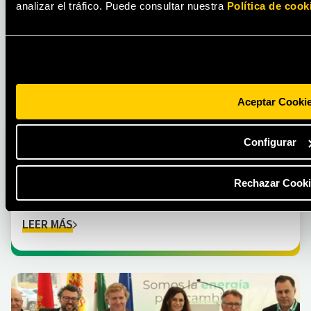
analizar el tráfico. Puede consultar nuestra
Política de cook
Aceptar Cooki
Configurar
ENERGÍA
Precio del gas en 2025: ¿cuánto cuesta el
Rechazar Cooki
kWh de gas natural en España?
LEER MÁS