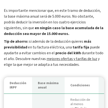
Es importante mencionar que, en este tramo de deducción,
la base máxima anual será de 5.000 euros. No obstante,
podrás deducir la inversión en los cuatro ejercicios
siguientes, sin que
en ningún caso la base acumulada de la
deducción sea mayor de 15.000 euros.
Tip de ahorro:
si además de la deducción quieres
más
previsibilidad
en tu factura eléctrica, una
tarifa fija
puede
ayudarte a evitar cambios en el
precio del kWh
durante todo
el año. Descubre nuestras
mejores ofertas y tarifas de luz
y
elige la que mejor se adapta a tus necesidades.
Deducción
Base máxima
Fi
Condiciones
IRPF
anual
de
Reducción de
al menos
An