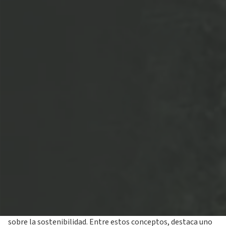
07 noviembre 2023
El cambio climático se manifiesta con consecuencias cada
vez más notorias. Por ello,
la conciencia ambiental ha
alcanzado un nuevo nivel de urgencia en las agendas de
gobiernos, empresas y la sociedad en general.
En este
contexto, han surgido algunos términos clave en el discurso
sobre la sostenibilidad. Entre estos conceptos, destaca uno