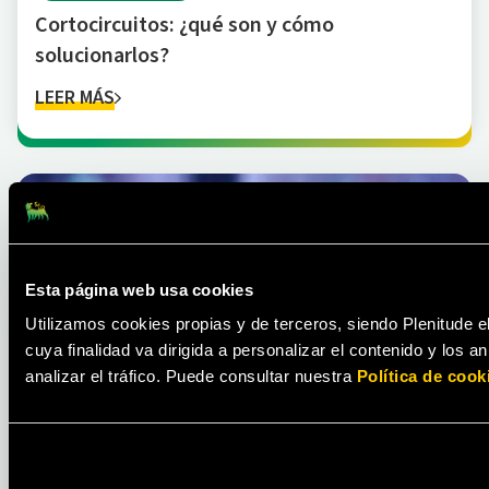
Cortocircuitos: ¿qué son y cómo
solucionarlos?
LEER MÁS
Esta página web usa cookies
Utilizamos cookies propias y de terceros, siendo Plenitude e
cuya finalidad va dirigida a personalizar el contenido y los 
ENERGÍA
analizar el tráfico. Puede consultar nuestra
Política de cook
Precio del gas en 2025: ¿cuánto cuesta el
kWh de gas natural en España?
LEER MÁS