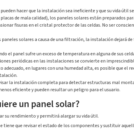
den hacer que la instalación sea ineficiente y que su vida útil se
placas de mala calidad), los paneles solares están preparados pa
onar fisuras en el cristal protector de las celdas. No ser conscie
os paneles solares a causa de una filtración, la instalación dejará 
do el panel sufre un exceso de temperatura en alguna de sus celdas
isiones periódicas en las instalaciones se convierte en imprescindibl
to adecuado, en lugares con una humedad alta, es posible que el r
talación.
visar la instalación completa para detectar estructuras mal monta
nos eficiente y pueden resultar un peligro para el usuario.
ere un panel solar?
r su rendimiento y permitirá alargar su vida útil.
se tiene que revisar el estado de los componentes y sustituir aque