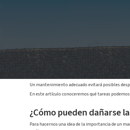
29 diciembre 2022
Cuando nos decantamos por la
instalación de pane
funcionamiento.
Es necesario realizar una serie de cuidados que ayu
Un mantenimiento adecuado evitará posibles desper
En este artículo conoceremos qué tareas podemos r
¿Cómo pueden dañarse las
Para hacernos una idea de la importancia de un ma