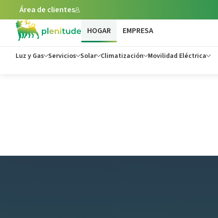
Área de clientes
HOGAR
EMPRESA
Luz y Gas
Servicios
Solar
Climatización
Movilidad Eléctrica
Blog de Plenitude: Noticias y Consejos sobre Energía - Ple
Mantenimiento y lim
placas solares