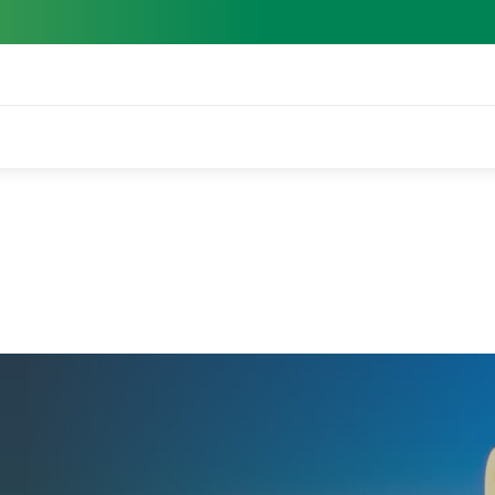
nitude
Todo sobre Energía Solar, Autoconsumo y Placas Solares | Plenitu
pieza de las