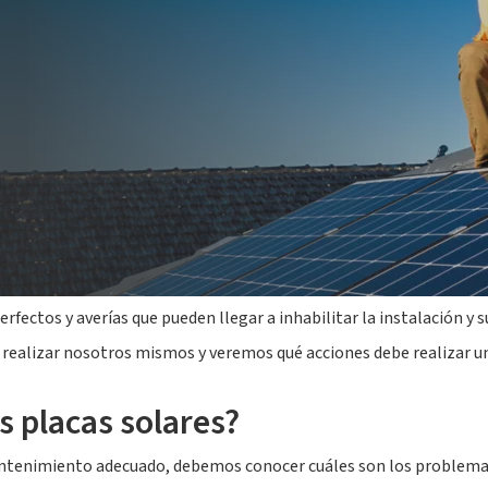
les solares
, debemos tener en cuenta que el mantenimiento es de 
den a alargar su vida útil y a mantenerlos funcionando a un buen
re
fectos y averías que pueden llegar a inhabilitar la instalación 
ealizar nosotros mismos y veremos qué acciones debe realizar un 
 placas solares?
ntenimiento adecuado, debemos conocer cuáles son los problemas a