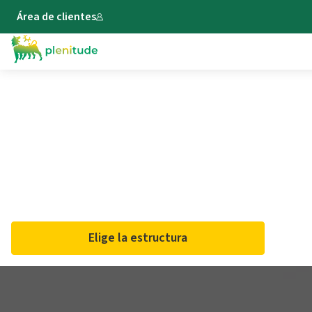
Área de clientes
Negocio
Estaciones de carga de vehículos eléctricos para empresas
NEGOCIO DE MOVILIDAD ELÉCTRICA
Dinamiza tu negocio.
Descubre las soluciones de movilidad eléctrica de
Plenitude On The Road e impulsa tu empresa hacia la
innovación.
Elige la estructura