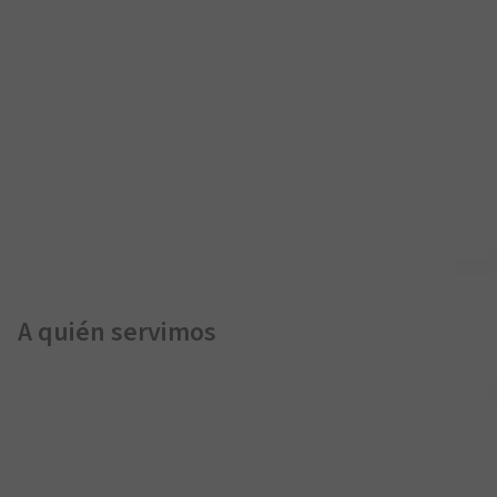
A quién servimos
Soluciones de recarga a medida para aparcamientos privados
de empresas, sitios abiertos al público y flotas corporativas.