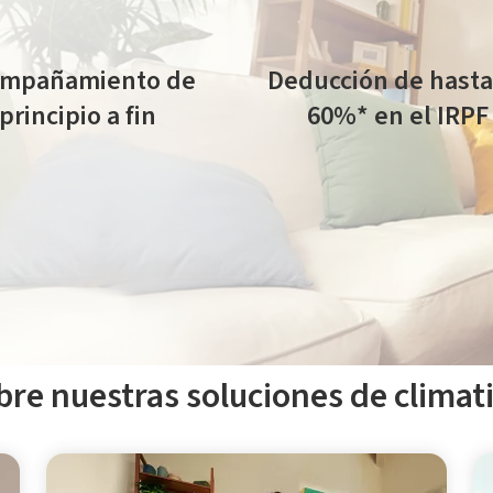
ompañamiento de
Deducción de hasta
principio a fin
60%* en el IRPF
udio inicial a la instalación y
Gestionamos tu certificado
el servicio postventa.
ahorro energético.
 de tramitación de subvenciones conlleva un gasto adicional.
re nuestras soluciones de climat