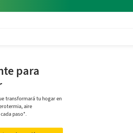
nte para
r
que transformará tu hogar en
erotermia, aire
 cada paso*.