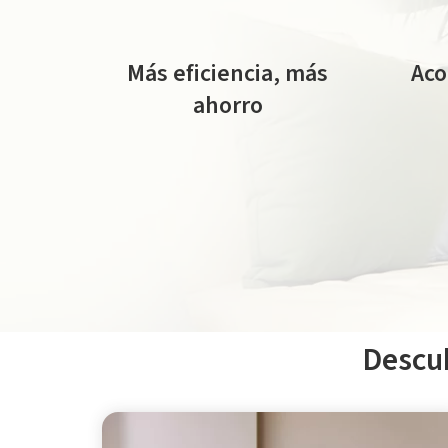
Más eficiencia, más
Ac
ahorro
Soluciones de climatización que
Del est
reducen tu consumo y tus facturas.
*Deducción aplicable a los sistemas de aerotermia. El servicio
Descub