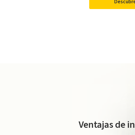
Descubre
*La instalación y contratación de los Servicios será ejecut
Ventajas de in