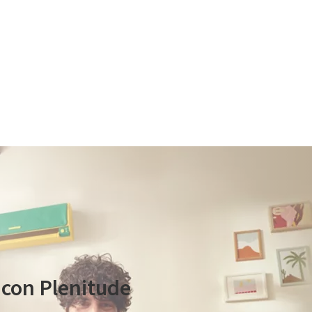
60, proveedor homologado de Plenitude.
n con Plenitude