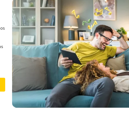
tos
os