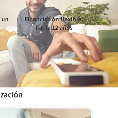
 un
Financiación flexible:
hasta 12 años
 de
Instala ahora y paga en cuotas
adaptadas a tu proyecto.
ización