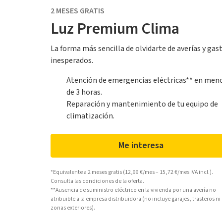
2 MESES GRATIS
Luz Premium Clima
La forma más sencilla de olvidarte de averías y gas
inesperados.
Atención de emergencias eléctricas** en men
de 3 horas.
Reparación y mantenimiento de tu equipo de
climatización.
Me interesa
*Equivalente a 2 meses gratis (12,99 €/mes – 15,72 €/mes IVA incl.).
Consulta las condiciones de la oferta.
**Ausencia de suministro eléctrico en la vivienda por una avería no
atribuible a la empresa distribuidora (no incluye garajes, trasteros ni
zonas exteriores).