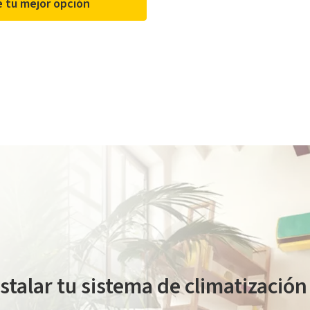
 tu mejor opción
ada por la empresa HOMESERVE SERVICIOS PARA LA ENERGÍA, S.L., con NIF B507159
stalar tu sistema de climatizació