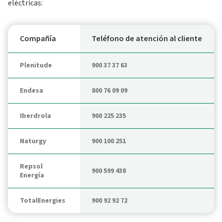
eléctricas:
Compañía
Teléfono de atención al cliente
Plenitude
900 37 37 63
Endesa
800 76 09 09
Iberdrola
900 225 235
Naturgy
900 100 251
Repsol
900 599 438
Energía
TotalEnergies
900 92 92 72