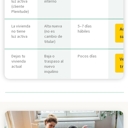
luz activa
interno
(cliente
Plenitude)
La vivienda
Alta nueva
5–7 días
Acti
no tiene
(no es
hábiles
luz activa
cambio de
sumi
titular)
Dejas tu
Baja o
Pocos días
Ver 
vivienda
traspaso al
actual
nuevo
tra
inquilino