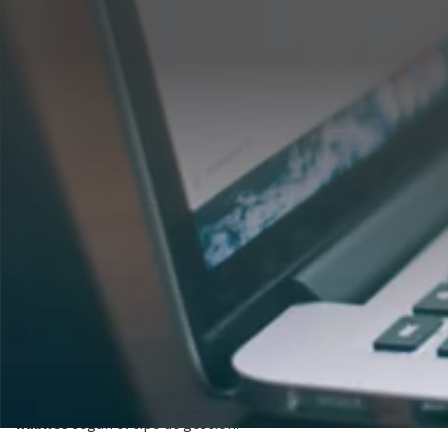
El cambio de titular de la luz
es el trámite por el que una
persona asume la responsabilidad de un contrato eléctrico
activo. Se solicita cuando hay una mudanza, un alquiler, una
compra de vivienda, un fallecimiento o una separación, y en
la mayoría de los casos es
gratuito
y tarda entre
1 y 21 días
hábiles
según el tipo de gestión.