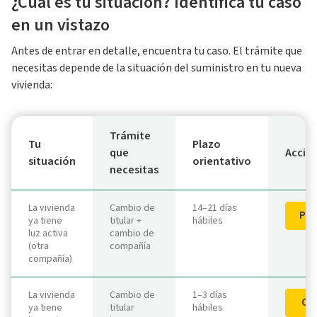
¿Cuál es tu situación? Identifica tu caso
en un vistazo
Antes de entrar en detalle, encuentra tu caso. El trámite que
necesitas depende de la situación del suministro en tu nueva
vivienda:
Trámite
Tu
Plazo
que
Acció
situación
orientativo
necesitas
La vivienda
Cambio de
14–21 días
Pon
ya tiene
titular +
hábiles
luz activa
cambio de
(otra
compañía
compañía)
La vivienda
Cambio de
1–3 días
Con
ya tiene
titular
hábiles