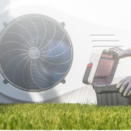
07 febrero 2024
Cada vez existen más alternativas a los sistemas de
climatización convencionales que dependían de
los
combustibles fósiles
. Ahora tienes a tu alcance
alternativas de calefacción y refrigeración más eficientes y
sostenibles que utilizan fuentes de energía renovables y
verdes, como la solar, para su funcionamiento. Es el caso de