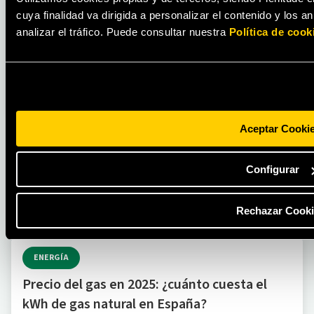
cuya finalidad va dirigida a personalizar el contenido y los 
TRUCOS Y CONSEJOS
analizar el tráfico. Puede consultar nuestra
Política de cook
Cortocircuitos: ¿qué son y cómo
solucionarlos?
LEER MÁS
Aceptar Cooki
Configurar
Rechazar Cooki
ENERGÍA
Precio del gas en 2025: ¿cuánto cuesta el
kWh de gas natural en España?