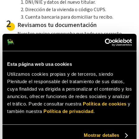
DNI/NIE y datos del nuevo titular.
Dirección de la vivienda o código CUPS.
Cuenta bancaria para domiciliar tu recibo.
2
Revisamos tu documentación
Nuestro equipo comprueba que todo sea correcto
antes de iniciar el trámite. De no ser así, no te
preocupes porque nuestro experto en energía se
pondrá en contacto contigo para solucionarlo.
3
Gestionamos el cambio
Esta página web usa cookies
Nos encargamos de tramitar la solicitud con la
Utilizamos cookies propias y de terceros, siendo
distribuidora de tu zona. Y puedes estar tranquilo, te
Plenitude el responsable del tratamiento de sus datos,
mantendremos informado de cómo avanza el proceso.
cuya finalidad va dirigida a personalizar el contenido y los
4
¡Todo listo para tu nueva etapa!
anuncios, ofrecer funciones de redes sociales y analizar
el tráfico. Puede consultar nuestra
Política de cookies
y
Te avisaremos cuando la luz ya esté a tu nombre.
también nuestra
Política de privacidad
.
Después, podrás gestionar tu contrato y revisar tus
facturas cómodamente desde tu Área de cliente.
Mostrar detalles