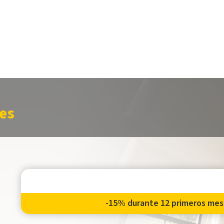
es
-15% durante 12 primeros mese
o