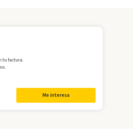
n tu factura.
os.
Me interesa