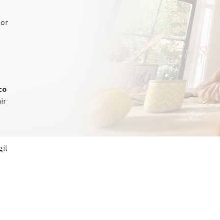
lor
co
ir
gil