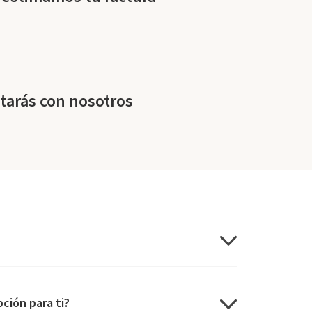
starás con nosotros​
pción para ti?