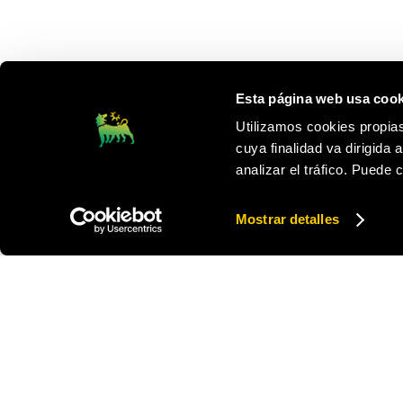
Esta página web usa cook
Utilizamos cookies propias
cuya finalidad va dirigida 
analizar el tráfico. Puede
Mostrar detalles
Footer
PLENITUDE
NUESTRA
Aviso legal
Tarifas L
Política de privacidad y protección de datos
Tarifas 