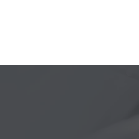
02 octubre 2024
Plenitude da un paso más en la movilidad eléctric
carretera, bajo una única identidad. De esta mane
A partir del 15 de octubre, Plenitude On The Road 