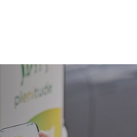
iones de recarga, tanto domésticas como en
ntro de la compañía.
rica, transformará su app en «Plenitude On the