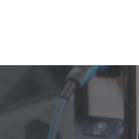
a con el lanzamiento de ‘On The Road’, unificando todas sus soluc
raconsolida el proceso de integración de Plenitude On The Road de
empresa de Plenitude dedicada a las soluciones de movilidad eléct