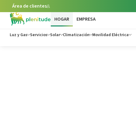
Área de clientes
HOGAR
EMPRESA
Luz y Gas
Servicios
Solar
Climatización
Movilidad Eléctrica
Blog de Plenitude: Noticias y Consejos sobre Energía - Ple
Plenitude lanza ‘On
la nueva identidad 
soluciones de movi
eléctrica