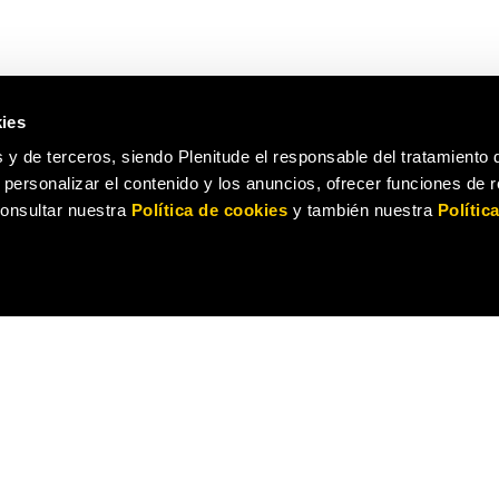
ies
 y de terceros, siendo Plenitude el responsable del tratamiento 
a personalizar el contenido y los anuncios, ofrecer funciones de 
 consultar nuestra
Política de cookies
y también nuestra
Polític
S TARIFAS
SERVICIOS
uz
Instalación paneles solares
Gas
Mantenimiento Luz