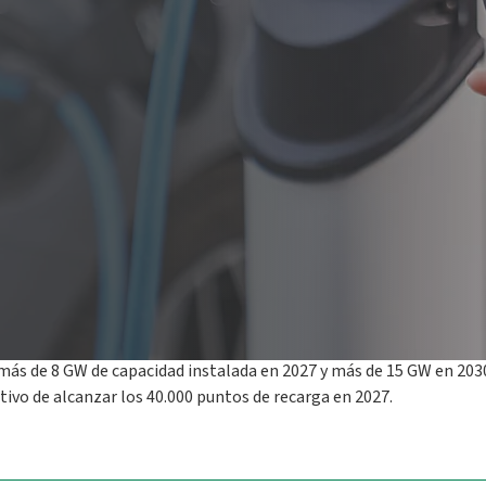
eriencia de recarga que seguirá evolucionando a través de servici
 Europa adoptará un aspecto renovado, en línea con la marca Pleni
e los clientes podrán acceder a toda la información y novedades so
arrollo de la movilidad eléctrica de Plenitude en Italia y en el ex
n sus soluciones energéticas para hogares y empresas.
 importante en el apoyo al desarrollo de la movilidad eléctrica de 
r nuestro mensaje, ofreciendo a los conductores no sólo una experi
econocibles y accesibles. El nuevo diseño gráfico, caracterizado po
novación de Plenitude.
Este cambio no sólo consolida nuestra posici
en Plenitude, atestiguando nuestro compromiso continuo para promo
 Martini, responsable de Soluciones de Recarga E-Mobility en Plen
 de clientes europeos con el objetivo de alcanzar los 11,5 millones
más de 8 GW de capacidad instalada en 2027 y más de 15 GW en 2030
jetivo de alcanzar los 40.000 puntos de recarga en 2027.