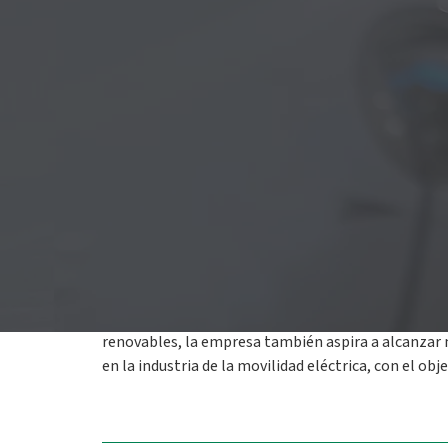
Road», presentando un diseño optimizado y una exp
red de más de 20.000 puntos de recarga en Italia y
corporativa
y a la web
comercial
de Plenitude, dond
compañía.
Esta evolución pretende contribuir a acelerar el des
que la compañía ya está presente en el mercado co
“El lanzamiento de 'On The Road' representa un hito
recarga bajo una misma identidad, queremos reforza
también haciendo que nuestras soluciones sean más r
fluidez y el dinamismo, reflejando los valores de in
marca un paso más en la integración de Be Charge 
en Italia como en el resto de Europa”,
explica Paolo
Plenitude suministra energía a cerca de 10 millones
renovables, la empresa también aspira a alcanzar 
en la industria de la movilidad eléctrica, con el ob