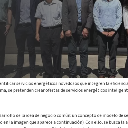
ios implicados en el proyecto europeo BungEEs, en el segundo encu
rrollará conjuntamente, generando sinergias entre las diferentes 
entificar servicios energéticos novedosos que integren la eficienc
ma, se pretenden crear ofertas de servicios energéticos inteligen
sarrollo de la idea de negocio común: un concepto de modelo de se
o en la imagen que aparece a continuación). Con ello, se busca la 