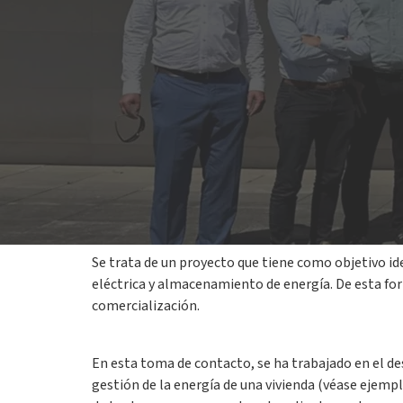
13 octubre 2023
Plenitude ha participado, junto con los otros soc
él se ha presentado la idea de negocio que se desa
Se trata de un proyecto que tiene como objetivo id
eléctrica y almacenamiento de energía. De esta for
comercialización.
En esta toma de contacto, se ha trabajado en el de
gestión de la energía de una vivienda (véase ejempl