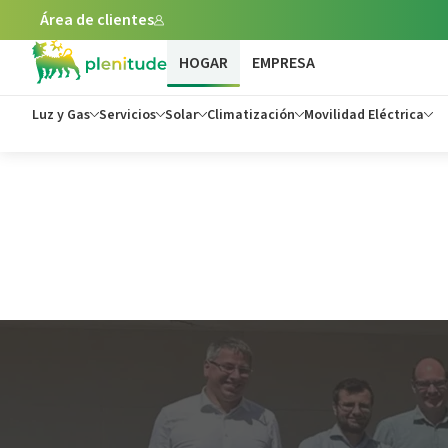
Área de clientes
HOGAR
EMPRESA
Luz y Gas
Servicios
Solar
Climatización
Movilidad Eléctrica
Blog de Plenitude: Noticias y Consejos sobre Energía - Ple
Plenitude forma par
proyecto europeo 