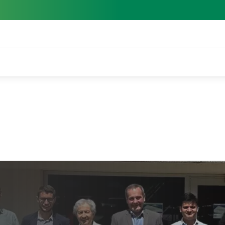
nitude
Actualidad Energía - Plenitude
Plenitude forma parte del pr
te del
BungEEs