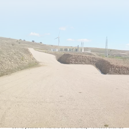
08 octubre 2024
La planta, llamada Numancia y que está formada por dos
parques eólicos adyacentes situados en Soria, contará
con una generación eléctrica de más de 31 GWh/año, el
equivalente a las necesidades energéticas de más de 9.500
hogares*.
Con la puesta en marcha de Numancia, Plenitude alcanza