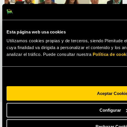
Esta página web usa cookies
ACTUALIDAD
Utilizamos cookies propias y de terceros, siendo Plenitude e
Plenitude inicia la construcción del parque
cuya finalidad va dirigida a personalizar el contenido y los 
fotovoltaico Renopool de 330 MW en
analizar el tráfico. Puede consultar nuestra
Política de cook
España, el mayor proyecto realizado por la
empresa
LEER MÁS
Aceptar Cooki
Configurar
Rechazar Cooki