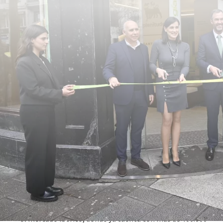
11 marzo 2025
La compañía ha inaugurado su primera
flagship stor
e en
la ciudad de Santander, Cantabria, como parte de su
estrategia omnicanal, ofreciendo al público un espacio
enfocado en la experiencia del usuario y la innovación.
La empresa también sigue impulsando su crecimiento en
el mercado ibérico, donde ya cuenta con más de 400.000