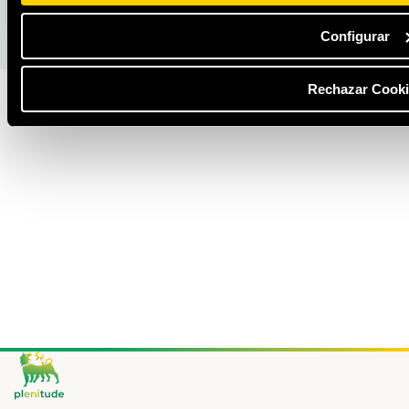
Configurar
Rechazar Cooki
Footer