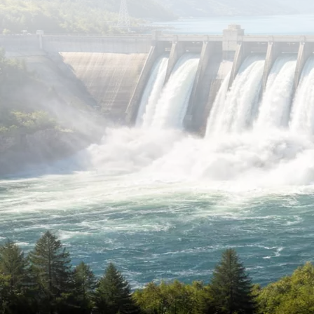
06 abril 2026
La energía hidroeléctrica es una de las
fuentes de energía
renovable más utilizadas en el mundo
y desempeña un
papel
clave en la estabilidad del sistema eléctrico
.
Gracias a su capacidad para generar electricidad de forma
eficiente, predecible y sostenible, la energía hidroeléctrica
sigue siendo fundamental dentro del mix energético actual y