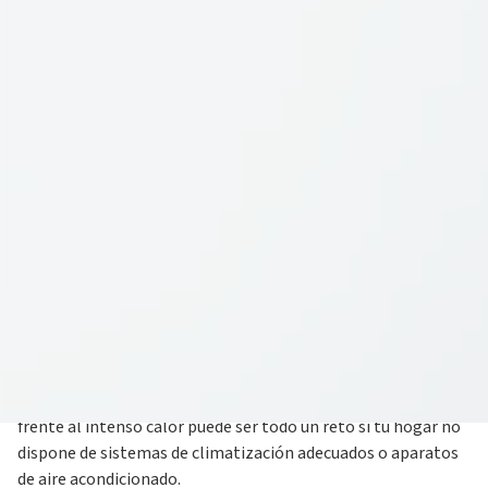
28 julio 2023
Con la llegada del verano y las altas temperaturas, resulta
fundamental para el confort de tu familia y el de tus
mascotas
mantener la casa fresca.
En ocasiones, hacer
frente al intenso calor puede ser todo un reto si tu hogar no
dispone de sistemas de climatización adecuados o aparatos
de aire acondicionado.