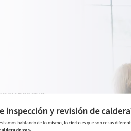
ión. A veces lo hacemos porque es precisamente en el momento en 
go que todos deberíamos hacer
, pero no es obligatorio. Lo que sí 
o está bajo control y podamos estar tranquilos.
? ¿Cada cuánto tiempo hay que pasarlas? ¿Qué ocurre si se me 
damos a diferenciarlas.
re inspección y revisión de caldera
tamos hablando de lo mismo, lo cierto es que son cosas diferent
 caldera de gas.