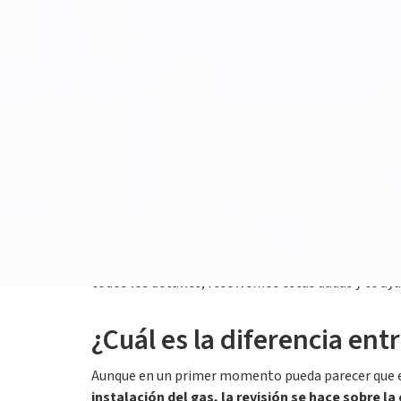
21 febrero 2023
Cuando llega el frío nos acordamos de la calefacc
Realizar un mantenimiento de la caldera es al
revisiones e inspecciones que nos aseguren que tod
Pero
¿es lo mismo la revisión que la inspección
todos los detalles, resolvemos estas dudas y te ayu
¿Cuál es la diferencia ent
Aunque en un primer momento pueda parecer que es
instalación del gas, la revisión se hace sobre la