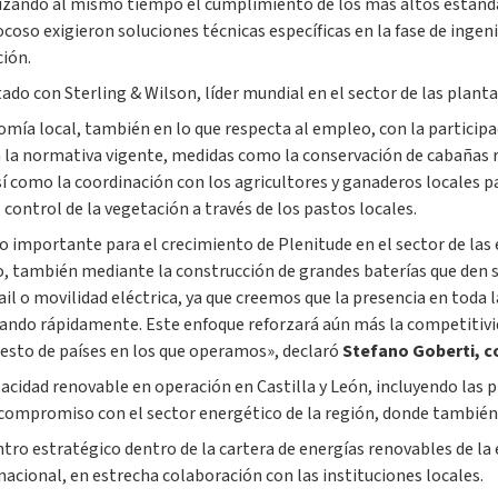
zando al mismo tiempo el cumplimiento de los más altos estándare
rocoso exigieron soluciones técnicas específicas en la fase de inge
ción.
tado con Sterling & Wilson, líder mundial en el sector de las planta
nomía local, también en lo que respecta al empleo, con la particip
a normativa vigente, medidas como la conservación de cabañas ru
así como la coordinación con los agricultores y ganaderos locales 
control de la vegetación a través de los pastos locales.
ito importante para el crecimiento de Plenitude en el sector de las
o, también mediante la construcción de grandes baterías que den so
o movilidad eléctrica, ya que creemos que la presencia en toda la
ando rápidamente. Este enfoque reforzará aún más la competitivid
resto de países en los que operamos», declaró
Stefano Goberti, c
cidad renovable en operación en Castilla y León, incluyendo las plan
 compromiso con el sector energético de la región, donde también
ntro estratégico dentro de la cartera de energías renovables de l
nacional, en estrecha colaboración con las instituciones locales.