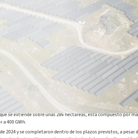
o salamantino de Villarino de los Aires, producirá de manera esti
lanta fotovoltaica Villarino, situada en el municipio de Villarino d
operación tuvo lugar en presencia del CEO de Plenitude, Stefano Go
, que se extiende sobre unas 286 hectáreas, está compuesto por má
r a 400 GWh.
 2024 y se completaron dentro de los plazos previstos, a pesar de