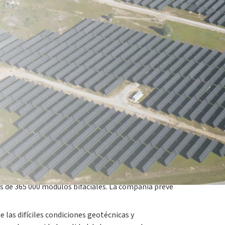
mada más de 400 GWh al año
e los Aires, en Salamanca (Castilla y León, España),
berti, y de la directora general de Plenitude
s de 365 000 módulos bifaciales. La compañía prevé
 las difíciles condiciones geotécnicas y