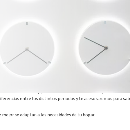
 plantearse cambiar de tarifa eléctrica o necesitamos contratar
 cambiar mis hábitos de consumo?
ara estas preguntas porque cada vivienda y sus habitantes tienen s
ajuste a nuestras necesidades.
riminación horaria, que divide las horas del día en 3 periodos – val
iferencias entre los distintos periodos y te asesoraremos para sabe
 mejor se adaptan a las necesidades de tu hogar.