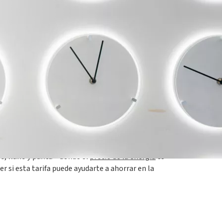
la por primera vez.
¿Qué tarifa es más barata?,
us propias particularidades. La existencia de
le, llano y punta – donde el
precio de la energía
es
r si esta tarifa puede ayudarte a ahorrar en la