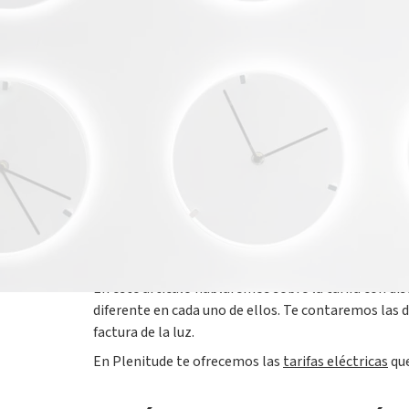
16 enero 2023
Siempre tenemos dudas cuando llega el momento de
¿con cuál voy a ahorrar más?, ¿voy a tener que
La realidad es que no hay una respuesta universal p
distintas tarifas nos permite elegir la que más se 
En este artículo hablaremos sobre la tarifa con disc
diferente en cada uno de ellos. Te contaremos las d
factura de la luz.
En Plenitude te ofrecemos las
tarifas eléctricas
que