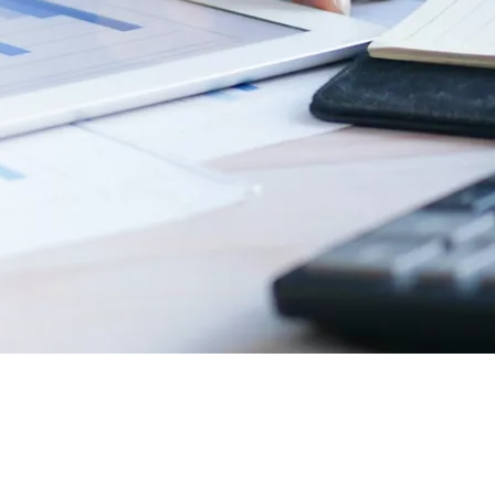
z. Es innegable que, en los últimos años, el coste
esas como a hogares a nivel global.
ar soluciones y estrategias para lidiar con estas