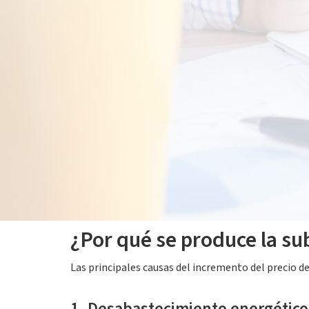
06 noviembre 2023
Vivimos en un mundo dependiente de la energía eléct
de la electricidad ha experimentado un aumento p
Es necesario entender
por qué sube el precio de l
fluctuaciones.
¿Por qué se produce la sub
Las principales causas del incremento del precio de 
1. Desabastecimiento energético