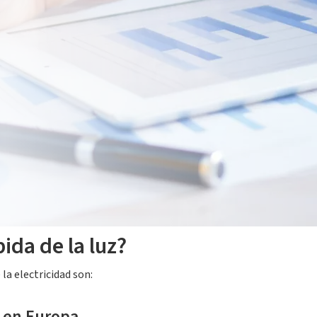
rica, lo que conlleva una clara preocupación por el precio de la lu
rogresivo y considerable, afectando económicamente tanto a empr
a luz y qué medidas le afectan.
De esta manera, podremos encontr
ida de la luz?
la electricidad son:
 en Europa