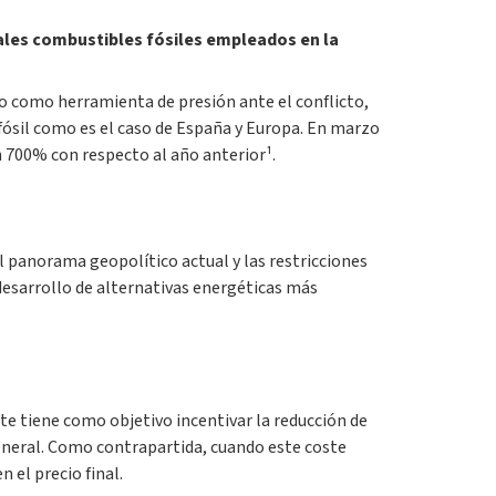
pales combustibles fósiles empleados en la
ado como herramienta de presión ante el conflicto,
fósil como es el caso de España y Europa. En marzo
un 700% con respecto al año anterior¹.
l panorama geopolítico actual y las restricciones
desarrollo de alternativas energéticas más
te tiene como objetivo incentivar la reducción de
general. Como contrapartida, cuando este coste
 el precio final.